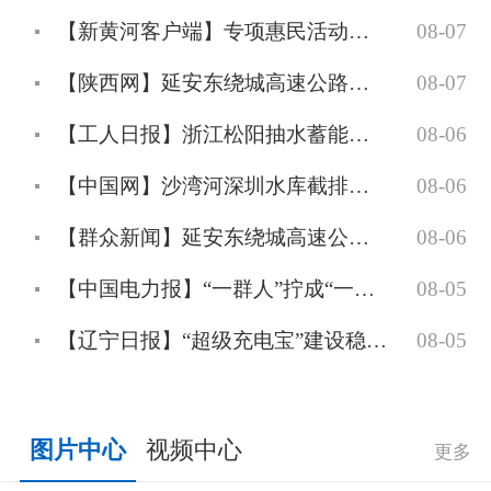
【新黄河客户端】专项惠民活动再升级！襄荆高速多重优惠助力物流降本
08-07
【陕西网】延安东绕城高速公路通车运营
08-07
【工人日报】浙江松阳抽水蓄能电站自流排水洞贯通
08-06
【中国网】沙湾河深圳水库截排工程通过通水阶段验收
08-06
【群众新闻】延安东绕城高速公路正式通车运营
08-06
【中国电力报】“一群人”拧成“一股绳”——中国能建葛洲坝路桥公司尚志抽水蓄能电站建设纪实
08-05
【辽宁日报】“超级充电宝”建设稳步推进
08-05
图片中心
视频中心
更多