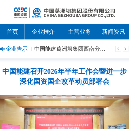
首页
企业推介
主营业务
新闻资讯
中国能建葛洲坝集团西南重点水电工程指挥部招聘公告
企业告示
中国能建葛洲坝集团西南分公司公开招聘公告
中国能建召开2026年半年工作会暨进一步
深化国资国企改革动员部署会