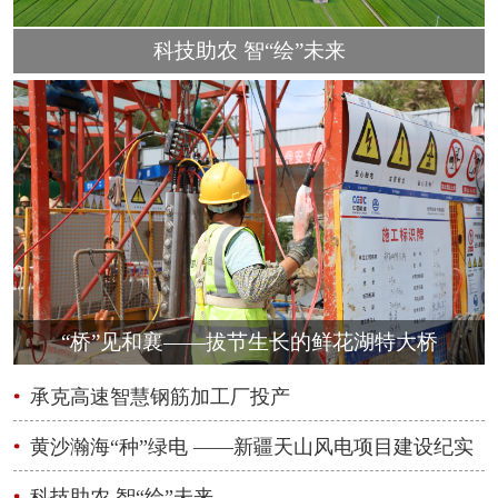
科技助农 智“绘”未来
“桥”见和襄——拔节生长的鲜花湖特大桥
承克高速智慧钢筋加工厂投产
黄沙瀚海“种”绿电 ——新疆天山风电项目建设纪实
科技助农 智“绘”未来