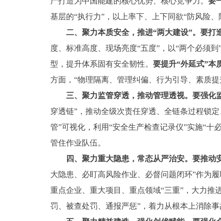
产打造为中国能建的核心优势、核心竞争力。
要
基层的“执行力”，以上率下、上下同欲“防风险
二、聚力本质安全，推进“两大建设”。要打
度、标准高度、现场亮度“五度”，以“两个必须
型，提升体系固有安全韧性。
要提升“外延式”本
方面，“物理隔离、管理纠偏、行为引导、素质
三、聚力监管穿透，推动管理透视。要强化
穿透链”，推动全级次责任穿透、全链条过程锁
管”可视化，利用“安全生产检查记录仪”实施“
管住作业队伍。
四、聚力重大隐患，常态从严治安。要推动安
大隐患、必盯高风险作业、必督问题闭环”作为履
重点企业、重大项目、重点领域“三重”，大力推进
罚、被查处罚、通报严惩”，着力从根本上消除