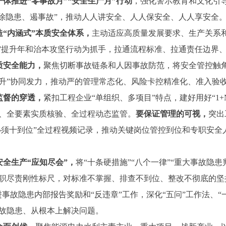
一体推进“零事故月”“安全生产月”行动
，强化警示教育和文化引导
、除隐患、遏事故”，推动人人讲安全、人人保安全、人人享安全
造“内涵式”本质安全体系，
主动适应高质量发展要求、生产关系
到”提升年和治本攻坚行动为抓手，拉通流程标准、拉通责任边界
质安全能力，
聚焦切断事故链条和人因事故防范，将安全管控触
提升”协同发力，推动严的管理常态化、风险卡控精准化、准入验
监督的穿透，
紧扣工程企业“单组织、多项目”特点，建好用好“1
定、全要素实质核验、全过程动态监管。
要保证管理的可视，
突出
十必须十到位”全过程视频记录，推动关键岗位管控到位和专职安
全生产“应知尽会”，
将“十条硬措施”“八个一律”“重大事故隐
职尽责刚性标尺，对标准不掌握、排查不到位、整改不彻底的坚持
事故隐患内部报告奖励和“反违章”工作，深化“五问”工作法、“
事故隐患、从根本上解决问题。