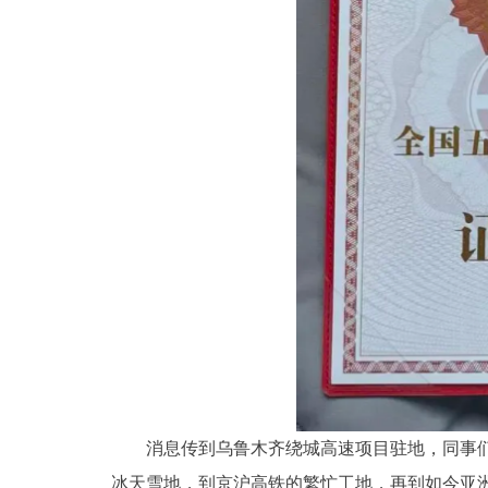
消息传到乌鲁木齐绕城高速项目驻地，同事
冰天雪地，到京沪高铁的繁忙工地，再到如今亚