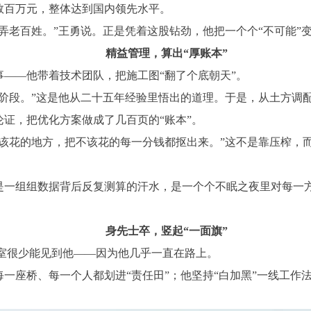
数百万元，整体达到国内领先水平。
弄老百姓。”王勇说。正是凭着这股钻劲，他把一个个“不可能”变
精益管理，算出“厚账本”
——他带着技术团队，把施工图“翻了个底朝天”。
计阶段。”这是他从二十五年经验里悟出的道理。于是，从土方调
证，把优化方案做成了几百页的“账本”。
该花的地方，把不该花的每一分钱都抠出来。”这不是靠压榨，
是一组组数据背后反复测算的汗水，是一个个不眠之夜里对每一方
身先士卒，竖起“一面旗”
公室很少能见到他——因为他几乎一直在路上。
一座桥、每一个人都划进“责任田”；他坚持“白加黑”一线工作