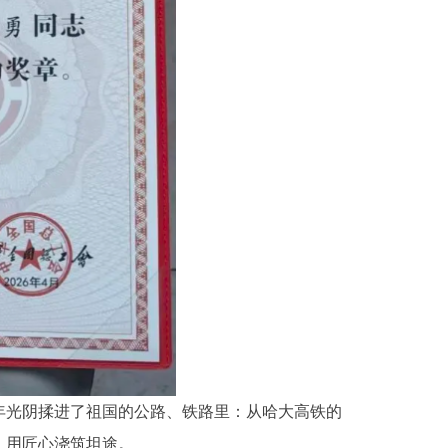
年光阴揉进了祖国的公路、铁路里：从哈大高铁的
，用匠心浇筑坦途。