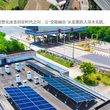
慧化改造回应时代之问，让“交能融合”从蓝图跃入深水实践。