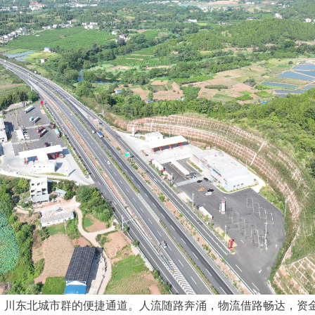
、川东北城市群的便捷通道。人流随路奔涌，物流借路畅达，资