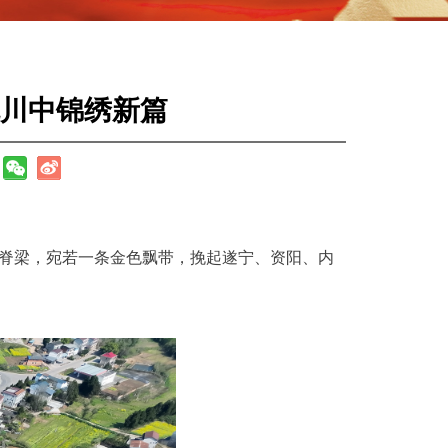
川中锦绣新篇
通脊梁，宛若一条金色飘带，挽起遂宁、资阳、内