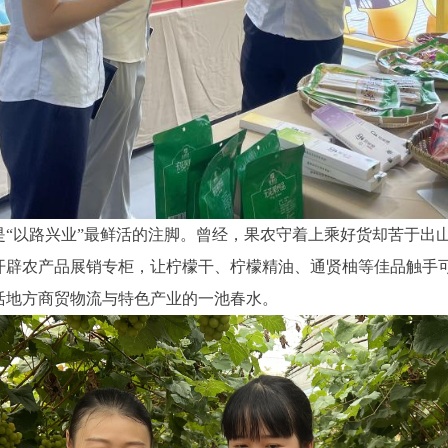
是“以路兴业”最鲜活的注脚。曾经，果农守着上乘好货却苦于出
开辟农产品展销专柜，让柠檬干、柠檬精油、通贤柚等佳品触手
活地方商贸物流与特色产业的一池春水。