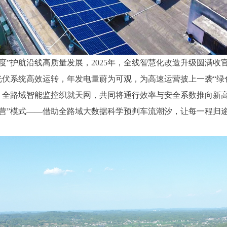
度”护航沿线高质量发展，2025年，全线智慧化改造升级圆满收
光伏系统高效运转，年发电量蔚为可观，为高速运营披上一袭“绿
，全路域智能监控织就天网，共同将通行效率与安全系数推向新
营”模式——借助全路域大数据科学预判车流潮汐，让每一程归