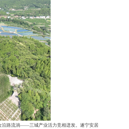
金沿路流淌——三城产业活力竞相迸发。遂宁安居