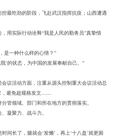
防控最吃劲的阶段，飞赴武汉指挥抗疫；山西遭遇
，用实际行动诠释“我是人民的勤务员”真挚情
，是一种什么样的心情？”
我’的状态，为中国的发展奉献自己。”
简会议活动方面，注重从源头控制重大会议活动总
求，避免超规格发文……
好分管领域、部门和所在地方的贯彻落实。
力、凝聚力、战斗力。
时间长了，腿就会‘发懒’，再上‘十八盘’就更困