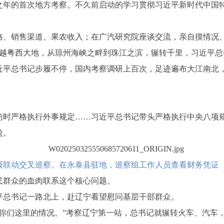
之年的首次地方考察。不久前启动的学习贯彻习近平新时代中国特
格、销售渠道、果农收入；在广汽研究院座谈交流，亲自摸情况、
穿越粤西大地，从琼州海峡之畔到珠江之滨，辗转千里，习近平
近平总书记步履不停，国内考察调研上百次，足迹遍布大江南北
访时严格执行外事规定……习近平总书记带头严格执行中央八项
盈。
动交叉巡察。在永泰县驻地，巡察组工作人员查看财务凭证（202
民群众的血肉联系这个核心问题。
平总书记一路北上，赴辽宁看望慰问基层干部群众。
解你们这里的情况。”考察辽宁第一站，总书记就辗转火车、汽车