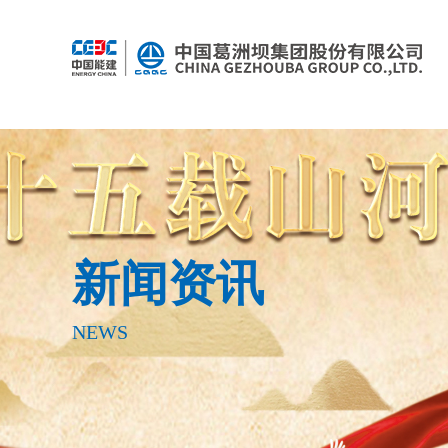
新闻资讯
NEWS