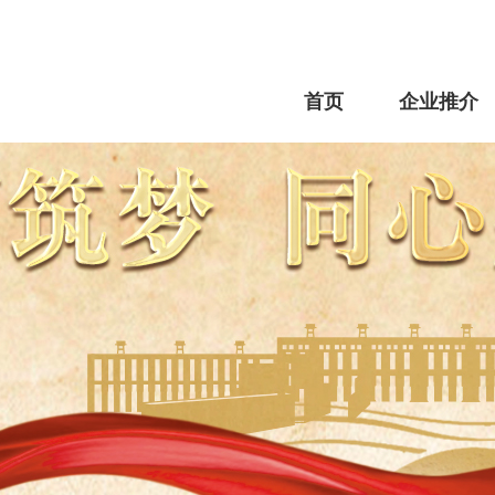
首页
企业推介