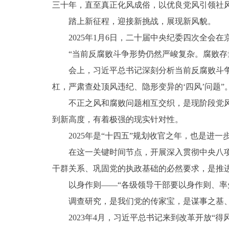
三十年，直至真正化风成俗，以优良党风引领社风
踏上新征程，迎接新挑战，展现新风貌。
2025年1月6日，二十届中央纪委四次全会在
“当前反腐败斗争形势仍然严峻复杂。腐败存
会上，习近平总书记深刻分析当前反腐败斗争
杠，严肃查处顶风违纪、隐形变异的‘四风’问题”
不正之风和腐败问题相互交织，是现阶段党
到新高度，有着极强的现实针对性。
2025年是“十四五”规划收官之年，也是进
在这一关键时间节点，开展深入贯彻中央八
干群关系、巩固党的执政基础的必然要求，是推
以身作则——“各级领导干部要以身作则、率
调查研究，是我们党的传家宝，是谋事之基
2023年4月，习近平总书记来到改革开放“