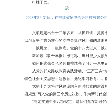
行胜于言。
2023年5月31日，在福建省恒申合纤科技有
八项规定出台十二年多来，从抓月饼、抓贺
以习近平同志为核心的党中央抓作风问题的清晰
一以贯之、一抓到底。党的十八大以来，以八
新加坡《联合早报》报道称，当时很少人预见
如何把这张金色名片越擦越亮？习近平总书
从党的群众路线教育实践活动、“三严三实”
特色社会主义思想主题教育、党纪学习教育……
党的十九大将作风建设纳入新时代党的建设
项规定”写入党的第三个历史决议，作为新时代
“制定实施中央八项规定，是我们党在新时代